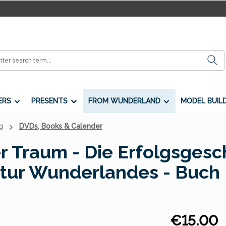
ERS
PRESENTS
FROM WUNDERLAND
MODEL BUIL
g
DVDs, Books & Calender
er Traum - Die Erfolgsgesc
atur Wunderlandes - Buch
Regular price:
€15.00