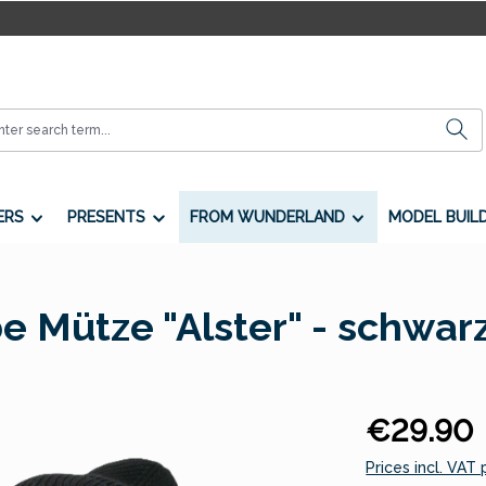
ERS
PRESENTS
FROM WUNDERLAND
MODEL BUIL
e Mütze "Alster" - schwar
Regular price:
€29.90
Prices incl. VAT