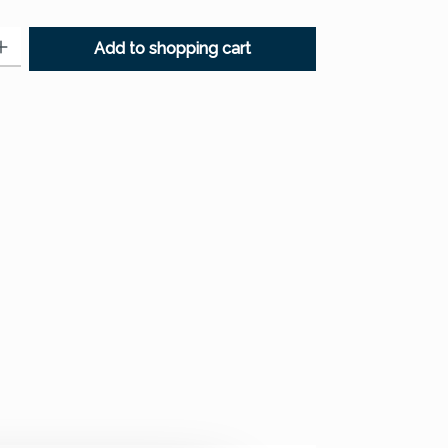
: Enter the desired amount or use the buttons to increase or decr
Add to shopping cart