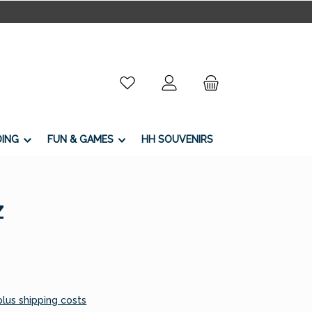
You have 0 wishlist items
DING
FUN & GAMES
HH SOUVENIRS
z
 plus shipping costs