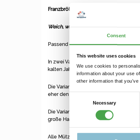
Franzbrötchenliebe Mütze "Alster" - sc
Weich, warm und kuschelig - das gibt es
Consent
Passend zu unseren beliebten Franzbrö
This website uses cookies
In zwei Varianten - "Alster und Elbe" 
We use cookies to personalis
kalten Jahreszeit.
information about your use of
other information that you’ve
Die Variante "Alster" besteht aus 50% M
eher den Kopf und trägt nach hinten nich
Consent
Necessary
Selection
Die Variante "Elbe" besteht aus 80% La
große Haarpracht aber schmiegt sich g
Alle Mützen sind in Deutschland design