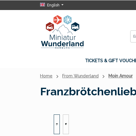
English
p to main content
Skip to search
Skip to main navigation
TICKETS & GIFT VOUCH
Home
From Wunderland
Moin Amour
Franzbrötchenlieb
Skip image gallery