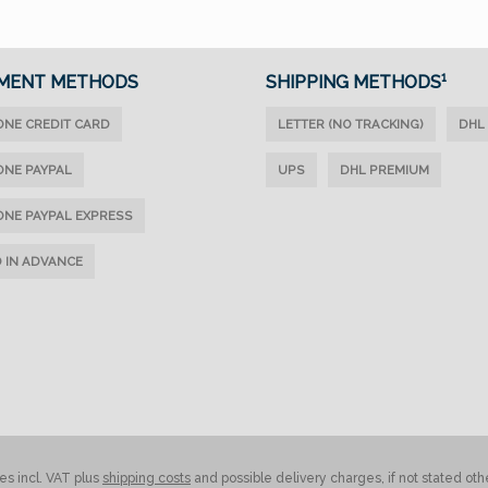
MENT METHODS
SHIPPING METHODS¹
ONE CREDIT CARD
LETTER (NO TRACKING)
DHL
ONE PAYPAL
UPS
DHL PREMIUM
ONE PAYPAL EXPRESS
D IN ADVANCE
ces incl. VAT plus
shipping costs
and possible delivery charges, if not stated oth