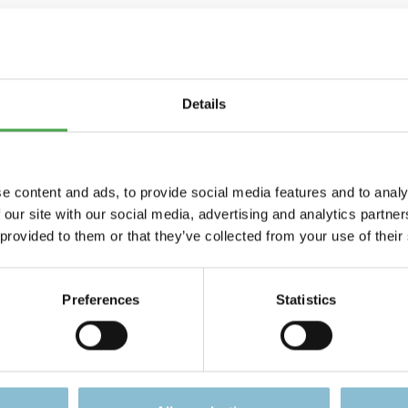
hwarz
 jetzt auch für den Kopf!
Details
tchenliebe-Hoodies, Shirts und Socken gibt es nun auch sty
- und sechs Farben passen diese Mützen nicht nur optisch zu
e content and ads, to provide social media features and to analy
 our site with our social media, advertising and analytics partn
 provided to them or that they’ve collected from your use of their
erino-Schurwolle / 50% Polyacryl, ist feiner gestrickt und is
t so weit auf. Ideal für windige aber nicht zu kalte Tage.
Preferences
Statistics
mm-Schurwolle / 20% Polyamid, ist etwas gröber und dicker ge
enauso gut an den Kopf. Wenn es an den windigen Tagen auch
ed und aus OEKO-TEX Standard 100 Garn aus Italien gestrick