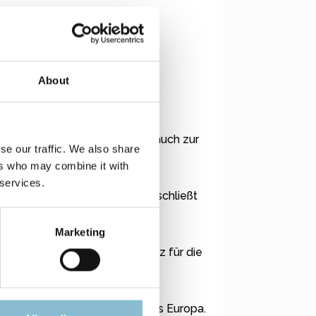
About
lische Mützen.
 jedem Kleidungsstück sondern auch zur
se our traffic. We also share
ers who may combine it with
 services.
t dadurch etwas dünner. Sie umschließt
Marketing
strickt. Sie bietet mehr Platz für die
 noch kalt wird.
t. Alle Materialien kommen aus Europa.